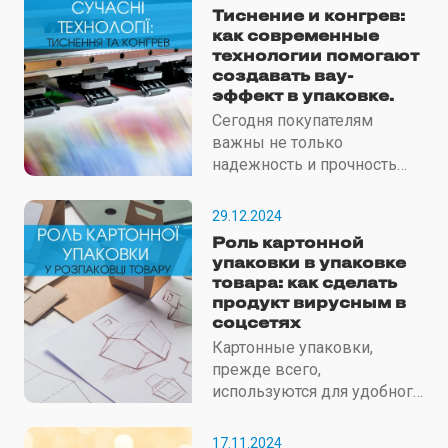
Тиснение и конгрев:
как современные
технологии помогают
создавать вау-
эффект в упаковке.
Сегодня покупателям
важны не только
надежность и прочность
упаковки, но и ее эстетика,
тактильные ощущения,
29.12.2024
общий дизайн.
Роль картонной
упаковки в упаковке
товара: как сделать
продукт вирусным в
соцсетях
Картонные упаковки,
прежде всего,
используются для удобного
хранения и
транспортировки
17.11.2024