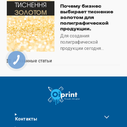
продукции. Поскольку
Почему бизнес
надежно защищают его от
выбирает тиснение
внешнего воздействия.
золотом для
полиграфической
продукции.
Для создания
полиграфической
продукции сегодня
используется множество
Связанные статьи
технологий: начиная от
различных методов печати
и заканчивая
декорированием готовых
изделий для придания им
уникальности.
Контакты